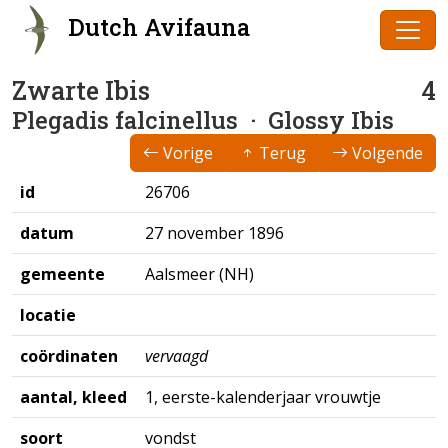
Dutch Avifauna
Zwarte Ibis
4
Plegadis falcinellus
· Glossy Ibis
Vorige
Terug
Volgende
id
26706
datum
27 november 1896
gemeente
Aalsmeer (NH)
locatie
coördinaten
vervaagd
aantal, kleed
1, eerste-kalenderjaar vrouwtje
soort
vondst