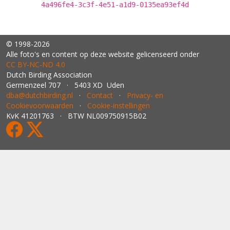
4a496fe4-3c3f-4e51-a1d9-0135ea93ef4d
© 1998-2026
Alle foto's en content op deze website gelicenseerd onder
CC BY‑NC‑ND 4.0
Dutch Birding Association
Germenzeel 707 · 5403 XD Uden
dba@dutchbirding.nl
·
Contact
·
Privacy- en
Cookievoorwaarden
·
Cookie-instellingen
KvK 41201763 · BTW NL009750915B02