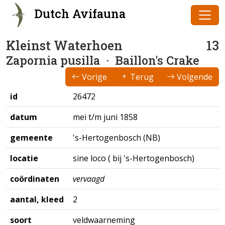
Dutch Avifauna
Kleinst Waterhoen
13
Zapornia pusilla
· Baillon's Crake
Vorige
Terug
Volgende
id
26472
datum
mei t/m juni 1858
gemeente
's-Hertogenbosch (NB)
locatie
sine loco ( bij 's-Hertogenbosch)
coördinaten
vervaagd
aantal, kleed
2
soort
veldwaarneming