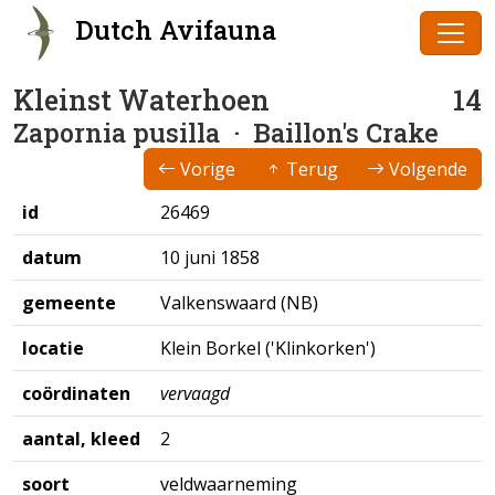
Dutch Avifauna
Kleinst Waterhoen
14
Zapornia pusilla
· Baillon's Crake
Vorige
Terug
Volgende
id
26469
datum
10 juni 1858
gemeente
Valkenswaard (NB)
locatie
Klein Borkel ('Klinkorken')
coördinaten
vervaagd
aantal, kleed
2
soort
veldwaarneming