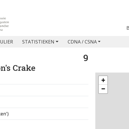
ULIER
STATISTIEKEN
CDNA / CSNA
9
n's Crake
+
−
ken')