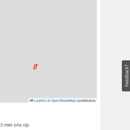
Feedback?
Leaflet
|
©
OpenStreetMap
contributors
ct met ons op.