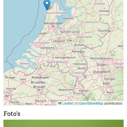
Leaflet
|
©
OpenStreetMap
contributors
Foto's