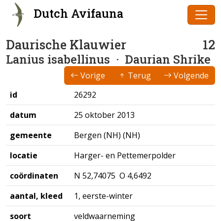
Dutch Avifauna
Daurische Klauwier
12
Lanius isabellinus
· Daurian Shrike
Vorige
Terug
Volgende
id
26292
datum
25 oktober 2013
gemeente
Bergen (NH) (NH)
locatie
Harger- en Pettemerpolder
coördinaten
N 52,74075 O 4,6492
aantal, kleed
1, eerste-winter
soort
veldwaarneming