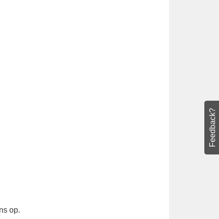
Feedback?
ct met ons op.