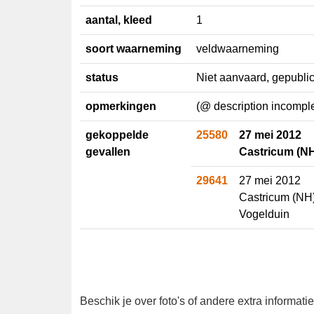
aantal, kleed
1
soort
veldwaarneming
waarneming
status
Niet aanvaard, gepubl
opmerkingen
(@ description incomp
gekoppelde
25580
27 mei 2012
gevallen
Castricum (N
29641
27 mei 2012
Castricum (NH
Vogelduin
Beschik je over foto's of andere extra info