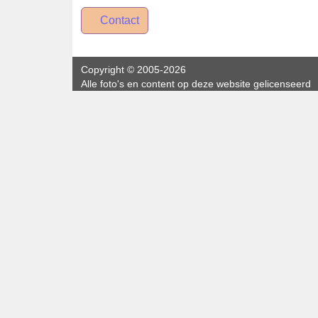
Contact
Copyright
© 2005-2026
Alle foto's en content op deze website gelicenseerd
onder
CC BY‑NC‑ND 4.0