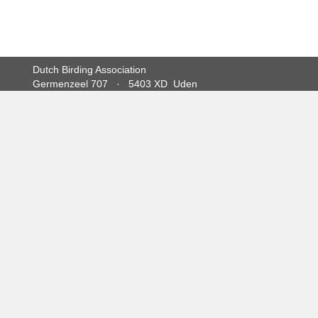
Dutch Birding Association
Germenzeel 707 · 5403 XD Uden
dutchavifauna@dutchbirding.nl
·
Contact
·
Privacy- en Co
instellingen
KvK 41201763 · BTW NL009750915B02