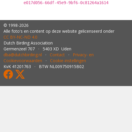
e017d056-66df-45e9-9bf6-0c81264a1614
© 1998-2026
Alle foto's en content op deze website gelicenseerd onder
CC BY‑NC‑ND 4.0
Dutch Birding Association
Germenzeel 707 · 5403 XD Uden
dba@dutchbirding.nl
·
Contact
·
Privacy- en
Cookievoorwaarden
·
Cookie-instellingen
KvK 41201763 · BTW NL009750915B02