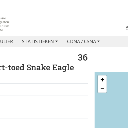
ULIER
STATISTIEKEN
CDNA / CSNA
36
t-toed Snake Eagle
+
−