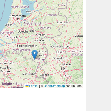
Leaflet
|
©
OpenStreetMap
contributors