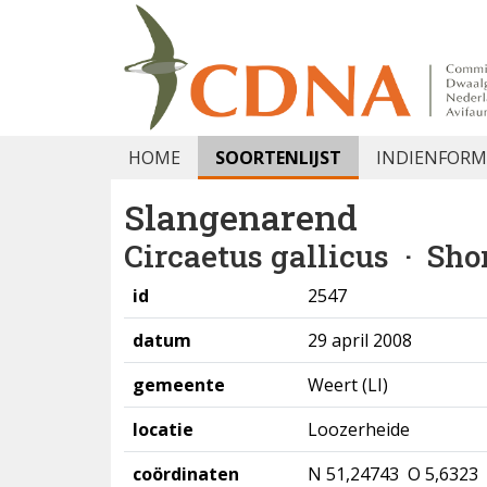
HOME
SOORTENLIJST
INDIENFORM
Slangenarend
Circaetus gallicus
· Shor
id
2547
datum
29 april 2008
gemeente
Weert (LI)
locatie
Loozerheide
coördinaten
N 51,24743 O 5,6323