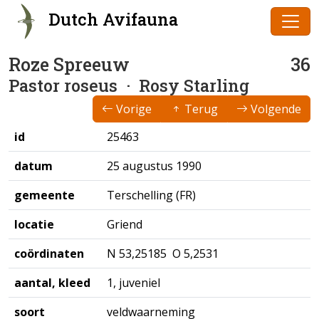
Dutch Avifauna
Roze Spreeuw
36
Pastor roseus
· Rosy Starling
Vorige
Terug
Volgende
id
25463
datum
25 augustus 1990
gemeente
Terschelling (FR)
locatie
Griend
coördinaten
N 53,25185 O 5,2531
aantal, kleed
1, juveniel
soort
veldwaarneming