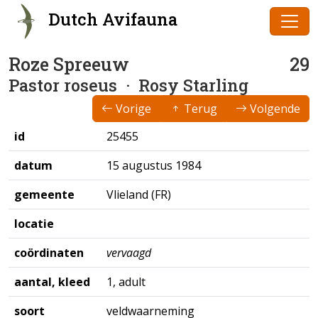
Dutch Avifauna
Roze Spreeuw
29
Pastor roseus
· Rosy Starling
Vorige
Terug
Volgende
id
25455
datum
15 augustus 1984
gemeente
Vlieland (FR)
locatie
coördinaten
vervaagd
aantal, kleed
1, adult
soort
veldwaarneming