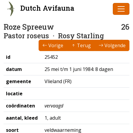
Dutch Avifauna
Roze Spreeuw
26
Pastor roseus
· Rosy Starling
Vorige
Terug
Volgende
id
25452
datum
25 mei t/m 1 juni 1984: 8 dagen
gemeente
Vlieland (FR)
locatie
coördinaten
vervaagd
aantal, kleed
1, adult
soort
veldwaarneming