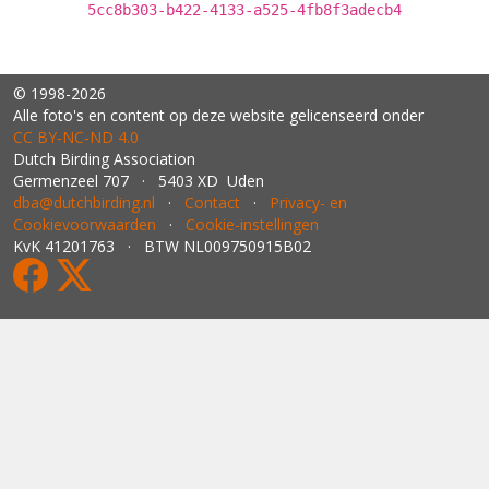
5cc8b303-b422-4133-a525-4fb8f3adecb4
© 1998-2026
Alle foto's en content op deze website gelicenseerd onder
CC BY‑NC‑ND 4.0
Dutch Birding Association
Germenzeel 707 · 5403 XD Uden
dba@dutchbirding.nl
·
Contact
·
Privacy- en
Cookievoorwaarden
·
Cookie-instellingen
KvK 41201763 · BTW NL009750915B02