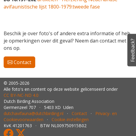
avifaunistische lijst 1800-1979:tweede fase
Beschik je over foto's of andere extra informatie of heb
je opmerkingen over dit geval? Neem dan contact met
Feedback?
ons op.
Contact
© 2005-2026
Alle foto's en content op deze website gelicenseerd onder
CC BY‑NC‑ND 4.0
Dutch Birding Association
Germenzeel 707 · 5403 XD Uden
dutchavifauna@dutchbirding.nl
·
Contact
·
Privacy- en
Cookievoorwaarden
·
Cookie-instellingen
KvK 41201763 · BTW NL009750915B02