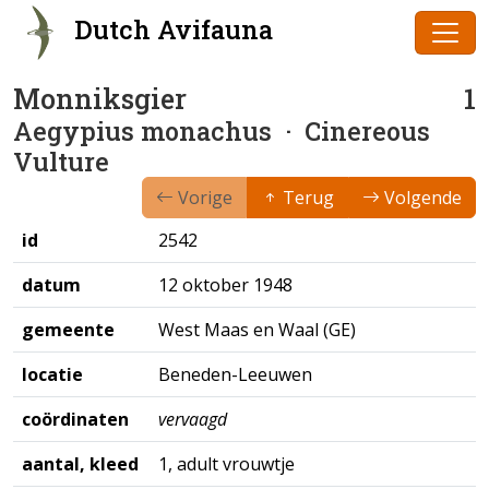
Dutch Avifauna
Monniksgier
1
Aegypius monachus
· Cinereous
Vulture
Vorige
Terug
Volgende
id
2542
datum
12 oktober 1948
gemeente
West Maas en Waal (GE)
locatie
Beneden-Leeuwen
coördinaten
vervaagd
aantal, kleed
1, adult vrouwtje