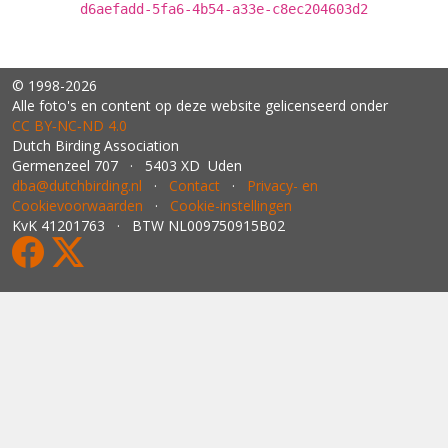
d6aefadd-5fa6-4b54-a33e-c8ec204603d2
© 1998-2026
Alle foto's en content op deze website gelicenseerd onder
CC BY‑NC‑ND 4.0
Dutch Birding Association
Germenzeel 707 · 5403 XD Uden
dba@dutchbirding.nl
·
Contact
·
Privacy- en
Cookievoorwaarden
·
Cookie-instellingen
KvK 41201763 · BTW NL009750915B02