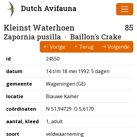
Dutch Avifauna
Kleinst Waterhoen
85
Zapornia pusilla
· Baillon's Crake
Vorige
Terug
Volgende
id
24550
datum
14 t/m 18 mei 1992: 5 dagen
gemeente
Wageningen (GE)
locatie
Blauwe Kamer
coördinaten
N 51,94729 O 5,6170
aantal, kleed
1, adult
soort
veldwaarneming