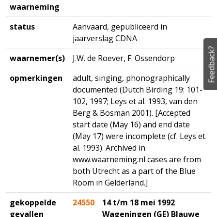
waarneming
status
Aanvaard, gepubliceerd in
jaarverslag CDNA
Feedback?
waarnemer(s)
J.W. de Roever, F. Ossendorp
opmerkingen
adult, singing, phonographically
documented (Dutch Birding 19: 101-
102, 1997; Leys et al. 1993, van den
Berg & Bosman 2001). [Accepted
start date (May 16) and end date
(May 17) were incomplete (cf. Leys et
al. 1993). Archived in
www.waarneming.nl cases are from
both Utrecht as a part of the Blue
Room in Gelderland.]
gekoppelde
24550
14 t/m 18 mei 1992
gevallen
Wageningen (GE) Blauwe