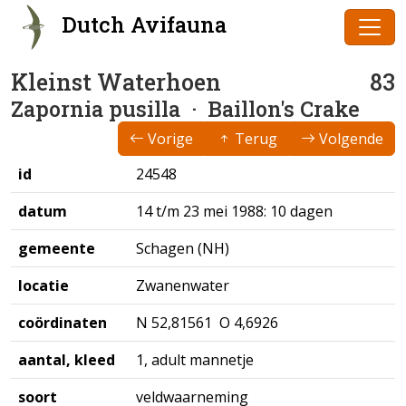
Dutch Avifauna
Kleinst Waterhoen
83
Zapornia pusilla
· Baillon's Crake
Vorige
Terug
Volgende
id
24548
datum
14 t/m 23 mei 1988: 10 dagen
gemeente
Schagen (NH)
locatie
Zwanenwater
coördinaten
N 52,81561 O 4,6926
aantal, kleed
1, adult mannetje
soort
veldwaarneming