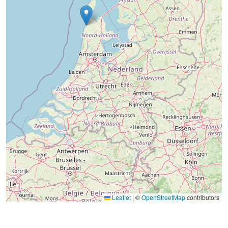
Leaflet
|
©
OpenStreetMap
contributors