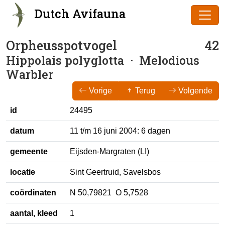
Dutch Avifauna
Orpheusspotvogel
42
Hippolais polyglotta
· Melodious
Warbler
Vorige
Terug
Volgende
id
24495
datum
11 t/m 16 juni 2004: 6 dagen
gemeente
Eijsden-Margraten (LI)
locatie
Sint Geertruid, Savelsbos
coördinaten
N 50,79821 O 5,7528
aantal, kleed
1