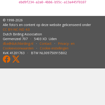
ebd9f234-a2a0-4bb6-b55c-a13a445f0107
© 1998-2026
Alle foto's en content op deze website gelicenseerd onder
CC BY‑NC‑ND 4.0
Dutch Birding Association
Germenzeel 707 · 5403 XD Uden
dba@dutchbirding.nl
·
Contact
·
Privacy- en
Cookievoorwaarden
·
Cookie-instellingen
KvK 41201763 · BTW NL009750915B02