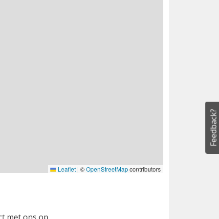
Feedback?
Leaflet
|
©
OpenStreetMap
contributors
ct met ons op.