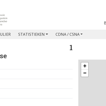
ULIER
STATISTIEKEN
CDNA / CSNA
1
ose
+
−