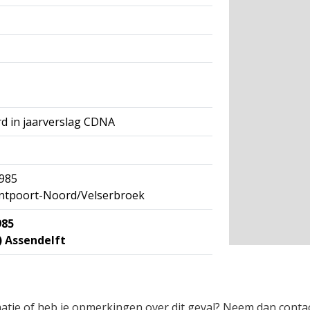
d in jaarverslag CDNA
985
antpoort-Noord/Velserbroek
985
 Assendelft
rmatie of heb je opmerkingen over dit geval? Neem dan conta