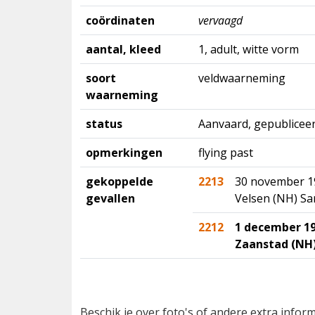
coördinaten
vervaagd
aantal, kleed
1, adult, witte vorm
soort
veldwaarneming
waarneming
status
Aanvaard, gepubliceer
opmerkingen
flying past
gekoppelde
2213
30 november 1
gevallen
Velsen (NH) S
2212
1 december 1
Zaanstad (NH)
Beschik je over foto's of andere extra info