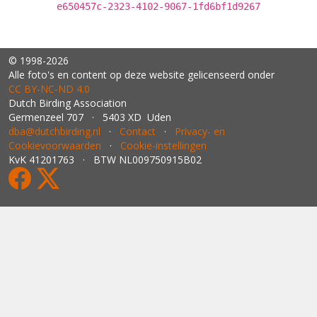
e650457c-2323-4102-9067-1fd6bf1d9267
© 1998-2026
Alle foto's en content op deze website gelicenseerd onder
CC BY‑NC‑ND 4.0
Dutch Birding Association
Germenzeel 707 · 5403 XD Uden
dba@dutchbirding.nl
·
Contact
·
Privacy- en
Cookievoorwaarden
·
Cookie-instellingen
KvK 41201763 · BTW NL009750915B02