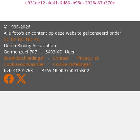
c931de12-4d41-4d86-b95e-2928a67a370c
© 1998-2026
Alle foto's en content op deze website gelicenseerd onder
CC BY‑NC‑ND 4.0
Dutch Birding Association
Germenzeel 707 · 5403 XD Uden
dba@dutchbirding.nl
·
Contact
·
Privacy- en
Cookievoorwaarden
·
Cookie-instellingen
KvK 41201763 · BTW NL009750915B02