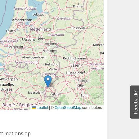
Feedback?
Leaflet
|
©
OpenStreetMap
contributors
ct met ons op.