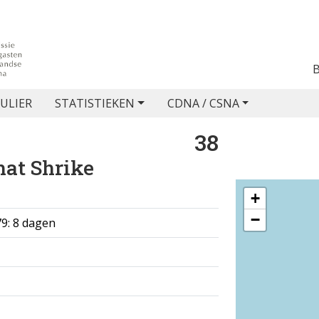
ULIER
STATISTIEKEN
CDNA / CSNA
38
at Shrike
+
−
9: 8 dagen