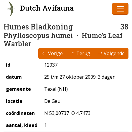
Dutch Avifauna
Humes Bladkoning
38
Phylloscopus humei
· Hume's Leaf
Warbler
Vorige
Terug
Volgende
id
12037
datum
25 t/m 27 oktober 2009: 3 dagen
gemeente
Texel (NH)
locatie
De Geul
coördinaten
N 53,00737 O 4,7473
aantal, kleed
1