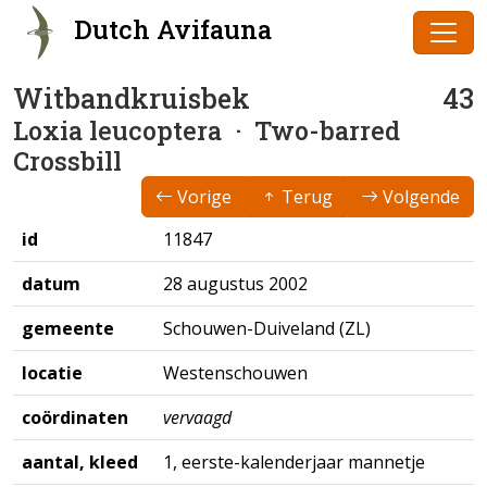
Dutch Avifauna
Witbandkruisbek
43
Loxia leucoptera
· Two-barred
Crossbill
Vorige
Terug
Volgende
id
11847
datum
28 augustus 2002
gemeente
Schouwen-Duiveland (ZL)
locatie
Westenschouwen
coördinaten
vervaagd
aantal, kleed
1, eerste-kalenderjaar mannetje