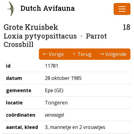
Dutch Avifauna
Grote Kruisbek
18
Loxia pytyopsittacus
· Parrot
Crossbill
Vorige
Terug
Volgende
id
11781
datum
28 oktober 1985
gemeente
Epe (GE)
locatie
Tongeren
coördinaten
vervaagd
aantal, kleed
3, mannetje en 2 vrouwtjes