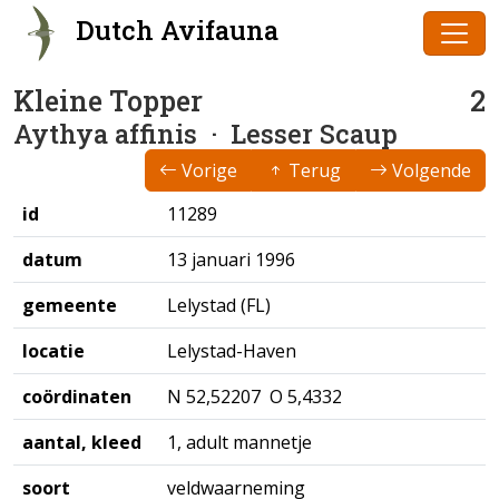
Dutch Avifauna
Kleine Topper
2
Aythya affinis
· Lesser Scaup
Vorige
Terug
Volgende
id
11289
datum
13 januari 1996
gemeente
Lelystad (FL)
locatie
Lelystad-Haven
coördinaten
N 52,52207 O 5,4332
aantal, kleed
1, adult mannetje
soort
veldwaarneming