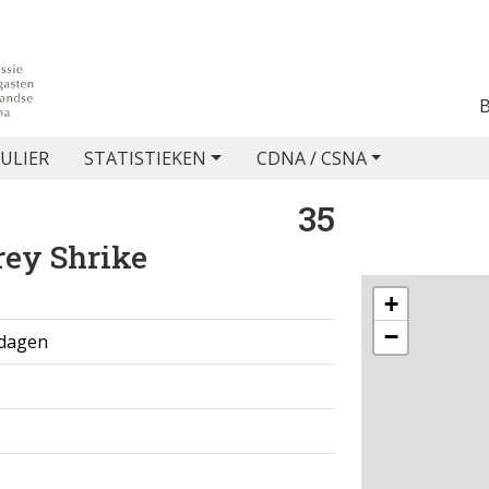
ULIER
STATISTIEKEN
CDNA / CSNA
35
rey Shrike
+
−
 dagen