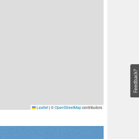
Feedback?
Leaflet
|
©
OpenStreetMap
contributors