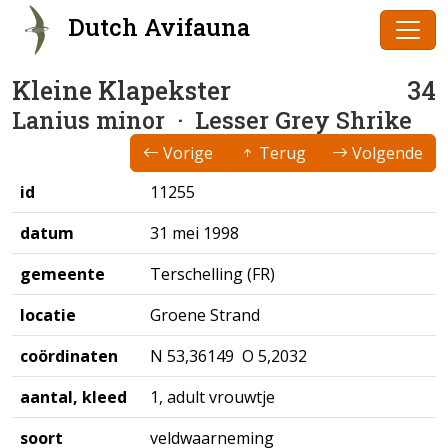
Dutch Avifauna
Kleine Klapekster
34
Lanius minor
· Lesser Grey Shrike
Vorige
Terug
Volgende
id
11255
datum
31 mei 1998
gemeente
Terschelling (FR)
locatie
Groene Strand
coördinaten
N 53,36149 O 5,2032
aantal, kleed
1, adult vrouwtje
soort
veldwaarneming