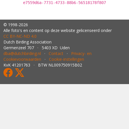
e7559d6a-7731-4733-88b6-56518178f807
© 1998-2026
Alle foto's en content op deze website gelicenseerd onder
CC BY‑NC‑ND 4.0
Dutch Birding Association
Germenzeel 707 · 5403 XD Uden
dba@dutchbirding.nl
·
Contact
·
Privacy- en
Cookievoorwaarden
·
Cookie-instellingen
KvK 41201763 · BTW NL009750915B02