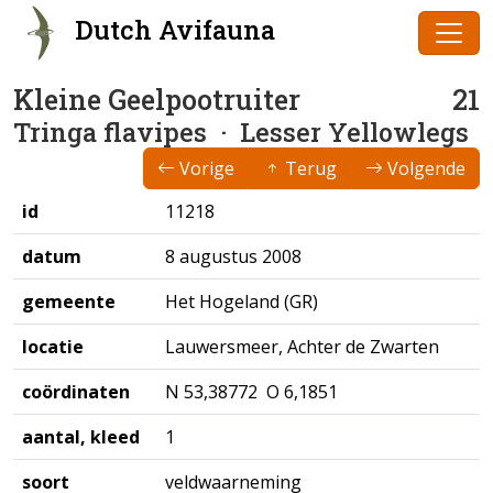
Dutch Avifauna
Kleine Geelpootruiter
21
Tringa flavipes
· Lesser Yellowlegs
Vorige
Terug
Volgende
id
11218
datum
8 augustus 2008
gemeente
Het Hogeland (GR)
locatie
Lauwersmeer, Achter de Zwarten
coördinaten
N 53,38772 O 6,1851
aantal, kleed
1
soort
veldwaarneming