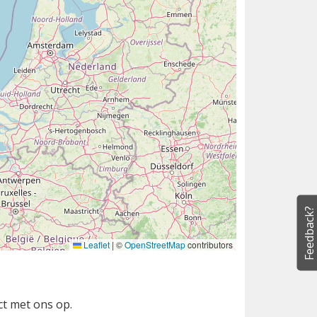
Feedback?
Leaflet
|
©
OpenStreetMap
contributors
ct met ons op.